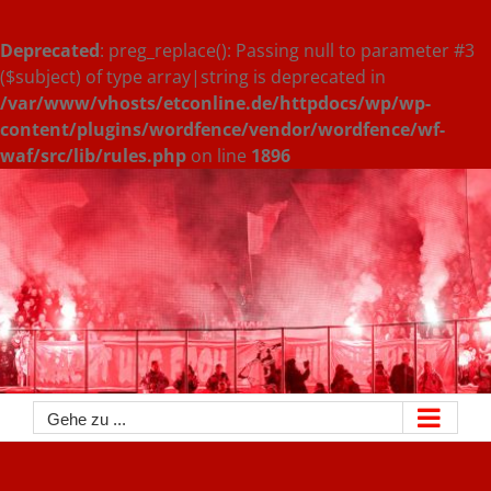
Deprecated
: preg_replace(): Passing null to parameter #3
($subject) of type array|string is deprecated in
/var/www/vhosts/etconline.de/httpdocs/wp/wp-
content/plugins/wordfence/vendor/wordfence/wf-
waf/src/lib/rules.php
on line
1896
Zum
Inhalt
springen
Gehe zu ...