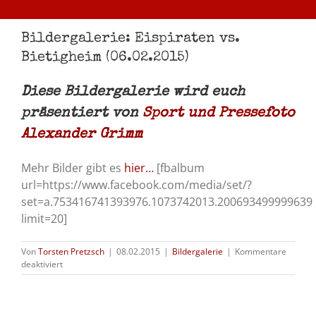
Bildergalerie: Eispiraten vs.
Bietigheim (06.02.2015)
Diese Bildergalerie wird euch
präsentiert von
Sport und Pressefoto
Alexander Grimm
Mehr Bilder gibt es
hier…
[fbalbum
url=https://www.facebook.com/media/set/?
set=a.753416741393976.1073742013.200693499999639
limit=20]
Von
Torsten Pretzsch
|
08.02.2015
|
Bildergalerie
|
Kommentare
für
deaktiviert
Bildergalerie:
Eispiraten
vs.
Bietigheim