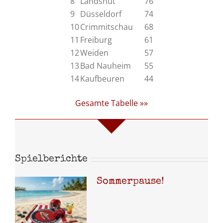
8
Landshut
76
9
Düsseldorf
74
10
Crimmitschau
68
11
Freiburg
61
12
Weiden
57
13
Bad Nauheim
55
14
Kaufbeuren
44
Gesamte Tabelle »»
Spielberichte
Sommerpause!