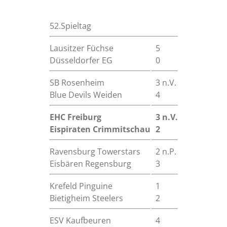
52.Spieltag
Lausitzer Füchse
5
Düsseldorfer EG
0
SB Rosenheim
3 n.V.
Blue Devils Weiden
4
EHC Freiburg
3 n.V.
Eispiraten Crimmitschau
2
Ravensburg Towerstars
2 n.P.
Eisbären Regensburg
3
Krefeld Pinguine
1
Bietigheim Steelers
2
ESV Kaufbeuren
4