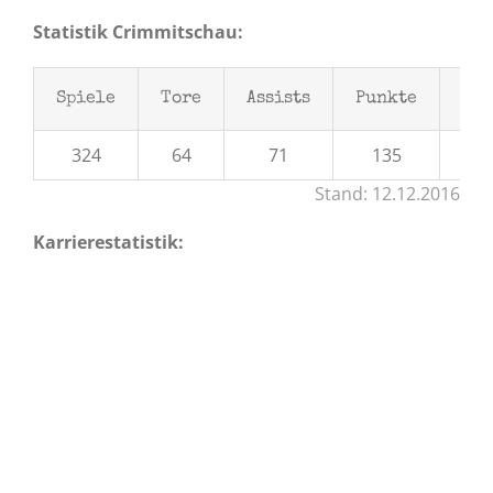
Statistik Crimmitschau:
Spiele
Tore
Assists
Punkte
Str
324
64
71
135
4
Stand: 12.12.2016
Karrierestatistik: