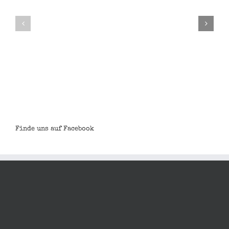
Noah
Steve
Garthe
Majher
Finde uns auf Facebook