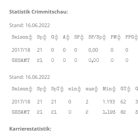
Statistik Crimmitschau:
Stand: 16.06.2022
Saison
Sp
G
A
SP
SP/Sp
PM
PPG
2017/18
21
0
0
0
0,00
0
0
GESAMT
21
0
0
0
0,00
0
0
Stand: 16.06.2022
Saison
Sp
SpT
ein
aus
Min
GT
2017/18
21
21
0
2
1.193
62
3
GESAMT
21
21
0
2
1.193
62
3
Karrierestatistik: