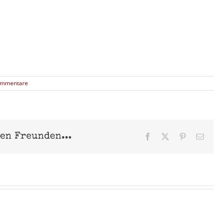
ommentare
nen Freunden...
Facebook
X
Pinterest
E-
Mai