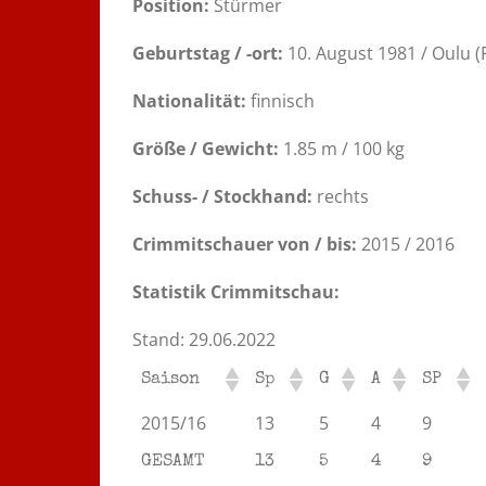
Position:
Stürmer
Geburtstag / -ort:
10. August 1981 / Oulu (
Nationalität:
finnisch
Größe / Gewicht:
1.85 m / 100 kg
Schuss- / Stockhand:
rechts
Crimmitschauer von / bis:
2015 / 2016
Statistik Crimmitschau:
Stand: 29.06.2022
Saison
Sp
G
A
SP
2015/16
13
5
4
9
GESAMT
13
5
4
9