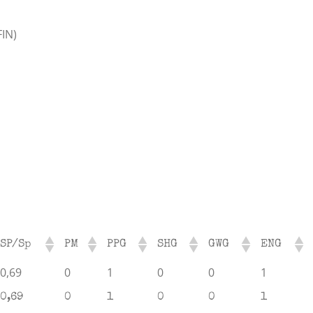
FIN)
SP/Sp
PM
PPG
SHG
GWG
ENG
0,69
0
1
0
0
1
0,69
0
1
0
0
1