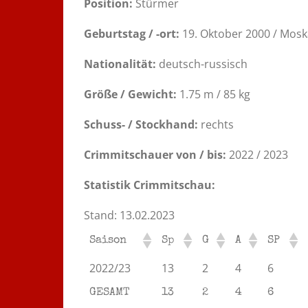
Position:
Stürmer
Geburtstag / -ort:
19. Oktober 2000 / Mosk
Nationalität:
deutsch-russisch
Größe / Gewicht:
1.75 m / 85 kg
Schuss- / Stockhand:
rechts
Crimmitschauer von / bis:
2022 / 2023
Statistik Crimmitschau:
Stand: 13.02.2023
Saison
Sp
G
A
SP
2022/23
13
2
4
6
GESAMT
13
2
4
6