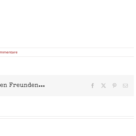
ommentare
nen Freunden...
Facebook
X
Pinterest
E-
Mai