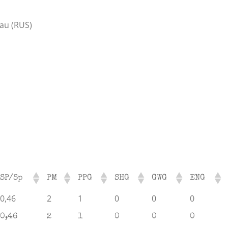
au (RUS)
SP/Sp
PM
PPG
SHG
GWG
ENG
0,46
2
1
0
0
0
0,46
2
1
0
0
0