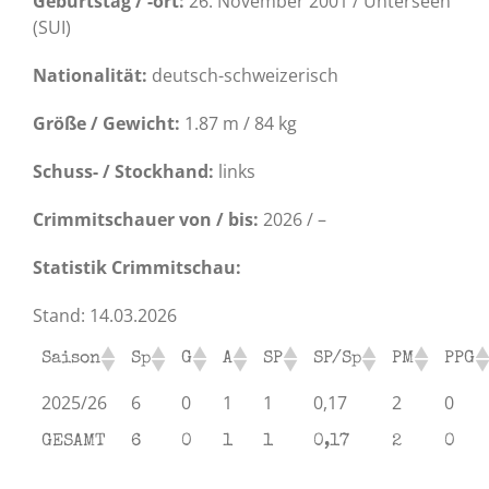
Geburtstag / -ort:
26. November 2001 / Unterseen
(SUI)
Nationalität:
deutsch-schweizerisch
Größe / Gewicht:
1.87 m / 84 kg
Schuss- / Stockhand:
links
Crimmitschauer von / bis:
2026 / –
Statistik Crimmitschau:
Stand: 14.03.2026
Saison
Sp
G
A
SP
SP/Sp
PM
PPG
2025/26
6
0
1
1
0,17
2
0
GESAMT
6
0
1
1
0,17
2
0