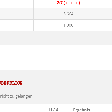
2:7 (-:-,-:-,-:-)
3.664
1.000
ÜBERBLICK
richt zu gelangen!
H / A
Ergebnis