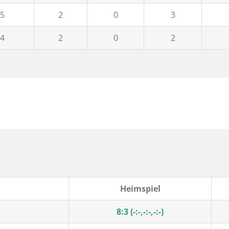
5
2
0
3
4
2
0
2
Heimspiel
8:3 (-:-,-:-,-:-)