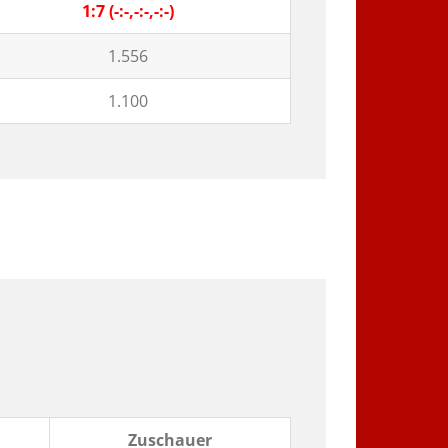
1:7 (-:-,-:-,-:-)
1.556
1.100
Zuschauer