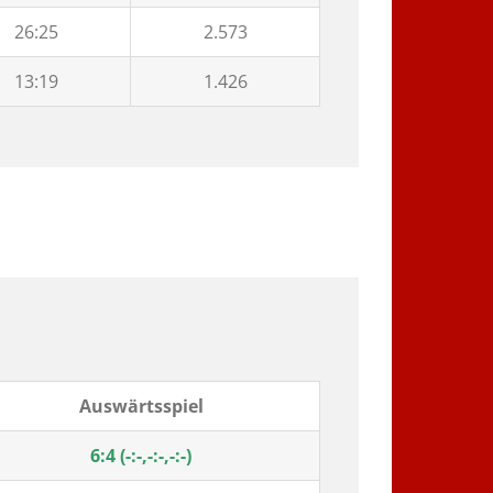
26:25
2.573
13:19
1.426
Auswärtsspiel
6:4 (-:-,-:-,-:-)