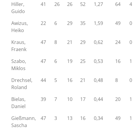
Hiller,
41
26
26
52
1,27
64
4
Guido
Awizus,
22
6
29
35
1,59
49
0
Heiko
Kraus,
47
8
21
29
0,62
24
0
Fraenk
Szabo,
47
6
19
25
0,53
16
1
Miklos
Drechsel,
44
5
16
21
0,48
8
0
Roland
Bielas,
39
7
10
17
0,44
20
1
Daniel
Gießmann,
47
3
13
16
0,34
49
1
Sascha