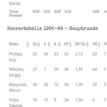
Marko
Team
899
226
328
554
568
4
Gesamt
Scorertabelle 1995-96 - Hauptrunde
Name
Sp
G
A
SP
SP/Sp
PM
P
Phillips,
25
30
23
53
2,12
20
7
Guy
Wikulov,
27
7
29
36
1,33
44
1
Sergej
Blazyczek,
30
20
16
36
1,20
20
5
Marco
Vojta,
16
15
9
24
1,50
6
7
Zdenek