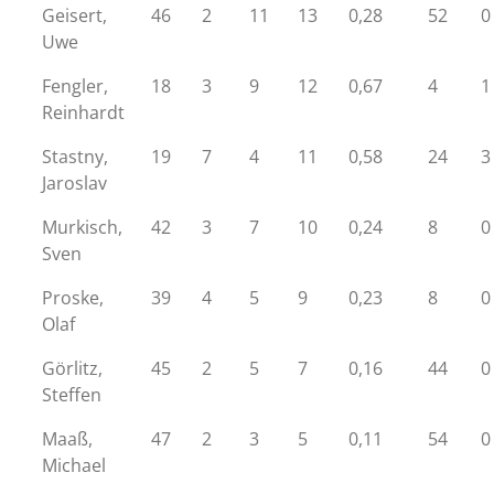
Geisert,
46
2
11
13
0,28
52
0
Uwe
Fengler,
18
3
9
12
0,67
4
1
Reinhardt
Stastny,
19
7
4
11
0,58
24
3
Jaroslav
Murkisch,
42
3
7
10
0,24
8
0
Sven
Proske,
39
4
5
9
0,23
8
0
Olaf
Görlitz,
45
2
5
7
0,16
44
0
Steffen
Maaß,
47
2
3
5
0,11
54
0
Michael