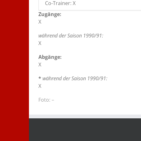
Co-Trainer: X
Zugänge:
X
während der Saison 1990/91:
X
Abgänge:
X
*
während der Saison 1990/91:
X
Foto: –