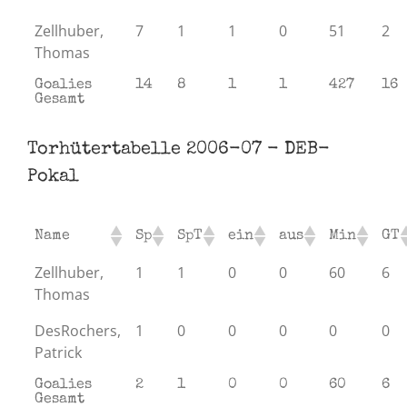
Zellhuber,
7
1
1
0
51
2
Thomas
Goalies
14
8
1
1
427
16
Gesamt
Torhütertabelle 2006-07 - DEB-
Pokal
Name
Sp
SpT
ein
aus
Min
GT
Zellhuber,
1
1
0
0
60
6
Thomas
DesRochers,
1
0
0
0
0
0
Patrick
Goalies
2
1
0
0
60
6
Gesamt