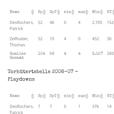
Name
Sp
SpT
ein
aus
Min
GT
DesRochers,
52
46
0
4
2.705
152
Patrick
Zellhuber,
52
10
4
0
452
30
Thomas
Goalies
104
56
4
4
3.157
182
Gesamt
Torhütertabelle 2006-07 -
Playdowns
Name
Sp
SpT
ein
aus
Min
GT
DesRochers,
7
7
0
1
376
14
Patrick