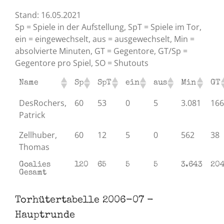
Stand: 16.05.2021
Sp = Spiele in der Aufstellung, SpT = Spiele im Tor,
ein = eingewechselt, aus = ausgewechselt, Min =
absolvierte Minuten, GT = Gegentore, GT/Sp =
Gegentore pro Spiel, SO = Shutouts
Name
Sp
SpT
ein
aus
Min
GT
DesRochers,
60
53
0
5
3.081
166
Patrick
Zellhuber,
60
12
5
0
562
38
Thomas
Goalies
120
65
5
5
3.643
20
Gesamt
Torhütertabelle 2006-07 -
Hauptrunde