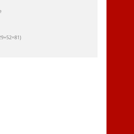
e
 29+52=81)