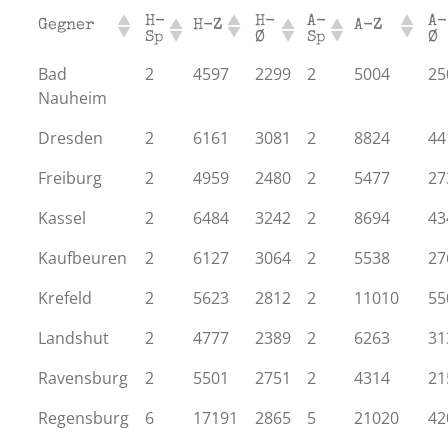
H-
H-
A-
A-
Gegner
H-Z
A-Z
Sp
Ø
Sp
Ø
Bad
2
4597
2299
2
5004
25
Nauheim
Dresden
2
6161
3081
2
8824
44
Freiburg
2
4959
2480
2
5477
27
Kassel
2
6484
3242
2
8694
43
Kaufbeuren
2
6127
3064
2
5538
27
Krefeld
2
5623
2812
2
11010
55
Landshut
2
4777
2389
2
6263
31
Ravensburg
2
5501
2751
2
4314
21
Regensburg
6
17191
2865
5
21020
42