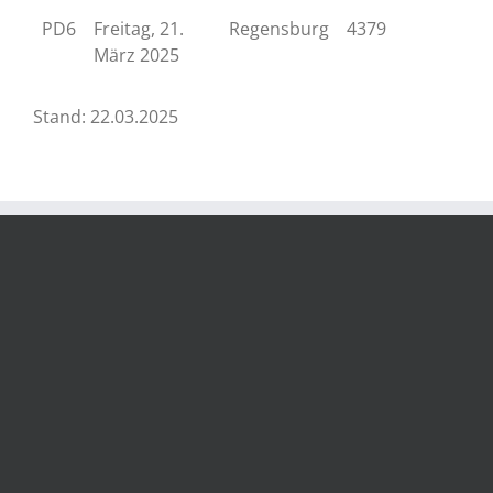
PD6
Freitag, 21.
Regensburg
4379
März 2025
Stand: 22.03.2025