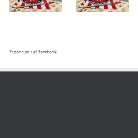
Lausitzer
Füchse 2:6
(1:0,0:1,1:5)
Finde uns auf Facebook