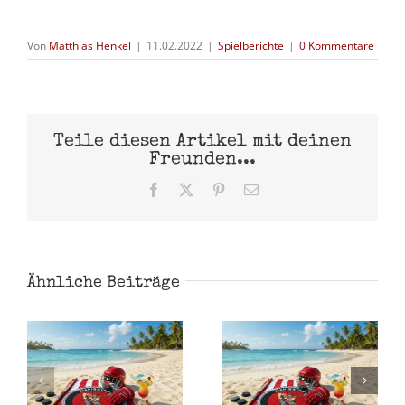
Von
Matthias Henkel
|
11.02.2022
|
Spielberichte
|
0 Kommentare
Teile diesen Artikel mit deinen
Freunden...
Facebook
X
Pinterest
E-
Mail
Ähnliche Beiträge
Eispiraten
Crimmitschau
vs.
e!
Sommerpause!