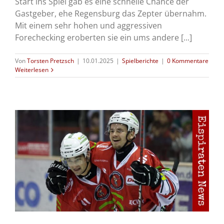
Start ins Spiel gab es eine schnelle Chance der
Gastgeber, ehe Regensburg das Zepter übernahm.
Mit einem sehr hohen und aggressiven
Forechecking eroberten sie ein ums andere [...]
Von
Torsten Pretzsch
|
10.01.2025
|
Spielberichte
|
0 Kommentare
Weiterlesen