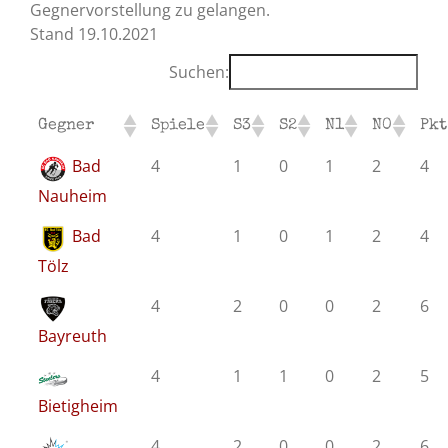
Gegnervorstellung zu gelangen.
Stand 19.10.2021
Suchen:
Gegner
Spiele
S3
S2
N1
N0
Pkt
Bad
4
1
0
1
2
4
Nauheim
Bad
4
1
0
1
2
4
Tölz
4
2
0
0
2
6
Bayreuth
4
1
1
0
2
5
Bietigheim
4
2
0
0
2
6