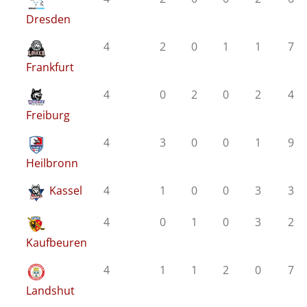
Dresden
4
2
0
1
1
7
Frankfurt
4
0
2
0
2
4
Freiburg
4
3
0
0
1
9
Heilbronn
Kassel
4
1
0
0
3
3
4
0
1
0
3
2
Kaufbeuren
4
1
1
2
0
7
Landshut