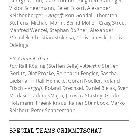
George Quinn, Marc Thumm, Siegfried Pfaffinger,
Viktor Scheermann, Peter Eckert, Alexander
Reichenberger –
Angriff:
Ron Goodall, Thorsten
Steffens, Michael Morin, Bernd Möller, Craig Streu,
Manfred Wenzel, Stephan Roßner, Alexander
Michalek, Christian Stoklosa, Christian Eckl, Louis
Odeluga
ETC Crimmitschau
Tor:
Ralf Kösling (Steffen Selle) –
Abwehr:
Steffen
Görlitz, Olaf Proske, Reinhardt Fengler, Sascha
Gießmann, Ralf Heinicke, Göran Noeller, Roland
Frisch –
Angriff:
Roland Drechsel, Daniel Bielas, Sven
Murkisch, Zdenek Vojta, Jaroslav Stastny, Guido
Holzmann, Fraenk Kraus, Rainer Steinbock, Marko
Reichert, Peter Schneemann
SPECIAL TEAMS CRIMMITSCHAU