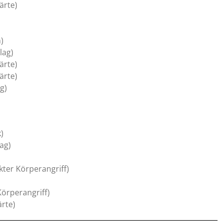
ärte)
)
lag)
ärte)
ärte)
g)
)
ag)
kter Körperangriff)
Körperangriff)
ärte)