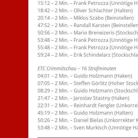
15:12 – 2 Min. – Frank Petrozza (Unnötige H
18:42 – 2 Min. – Oliver Schlachter (Halten)
20:14 – 2 Min. – Miklos Szabo (Beinstellen)
47:52 – 2 Min. – Randall Karsten (Beinstellen
50:56 – 2 Min. – Mario Breneizeris (Stocksch
53:48 – 2 Min. – Frank Petrozza (Unnötige H
55:48 – 2 Min. – Frank Petrozza (Unnötige H
59:24 – 2 Min. – Erik Schindelarz (Stockschla
ETC Crimmitschau – 16 Strafminuten
04:01 – 2 Min. – Guido Holzmann (Haken)
07:05 – 2 Min. – Steffen Görlitz (Hoher Stock
08:29 – 2 Min. – Guido Holzmann (Stockschl
21:47 – 2 Min. – Jaroslav Stastny (Haken)
22:31 – 2 Min. – Reinhardt Fengler (Unkorre
45:19 – 2 Min. – Guido Holzmann (Halten)
50:26 – 2 Min. – Daniel Bielas (Unkorrekter 
53:48 – 2 Min. – Sven Murkisch (Unnötige H