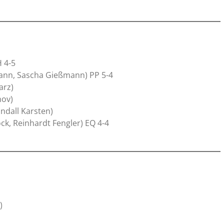
H 4-5
mann, Sascha Gießmann) PP 5-4
arz)
nov)
andall Karsten)
ck, Reinhardt Fengler) EQ 4-4
)