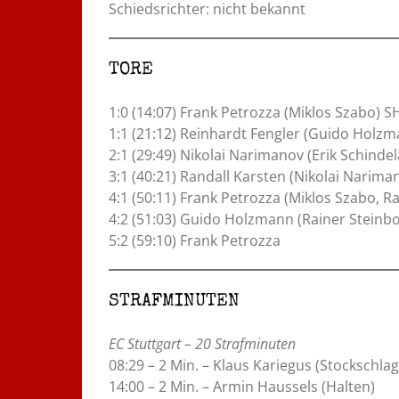
Schiedsrichter: nicht bekannt
TORE
1:0 (14:07) Frank Petrozza (Miklos Szabo) S
1:1 (21:12) Reinhardt Fengler (Guido Holz
2:1 (29:49) Nikolai Narimanov (Erik Schindel
3:1 (40:21) Randall Karsten (Nikolai Narima
4:1 (50:11) Frank Petrozza (Miklos Szabo, R
4:2 (51:03) Guido Holzmann (Rainer Steinbo
5:2 (59:10) Frank Petrozza
STRAFMINUTEN
EC Stuttgart – 20 Strafminuten
08:29 – 2 Min. – Klaus Kariegus (Stockschlag
14:00 – 2 Min. – Armin Haussels (Halten)