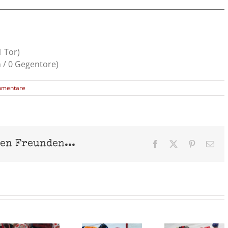
1 Tor)
 / 0 Gegentore)
mmentare
nen Freunden...
Facebook
X
Pinterest
E-
Mai
n
Lausitzer
EHC