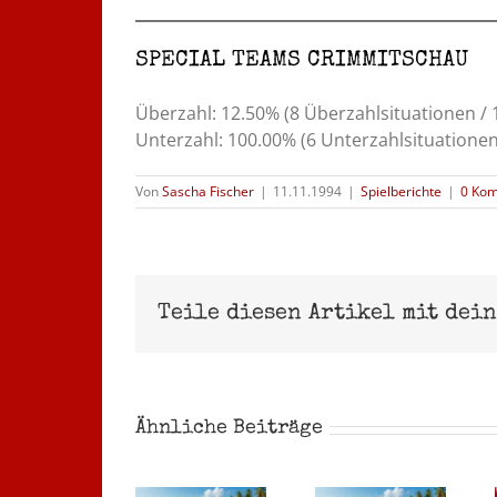
SPECIAL TEAMS CRIMMITSCHAU
Überzahl: 12.50% (8 Überzahlsituationen / 
Unterzahl: 100.00% (6 Unterzahlsituationen
Von
Sascha Fischer
|
11.11.1994
|
Spielberichte
|
0 Ko
Teile diesen Artikel mit dei
Ähnliche Beiträge
Eispirate