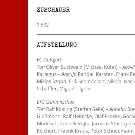
ZUSCHAUER
1.502
AUFSTELLUNG
EC Stuttgart
Tor:
Oliver Buchwald (Michael Kuhn) –
Abweh
Kariegus –
Angriff:
Randall Karsten, Frank P
Miklos Szabo, Erik Schindelarz, Nikolai Na
Schäffler, Miguel Tilgner
ETC Crimmitschau
Tor:
Ralf Kösling (Steffen Selle) –
Abwehr:
Ste
Gießmann, Ralf Heinicke, Olaf Proske, Göra
Murkisch, Zdenek Vojta, Jaroslav Stastny,
Reichert, Fraenk Kraus, Peter Schneemann