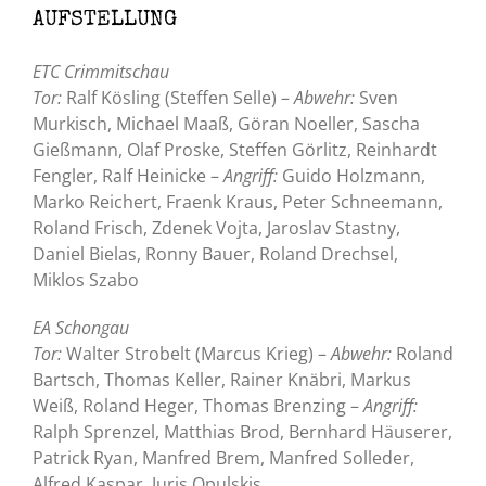
AUFSTELLUNG
ETC Crimmitschau
Tor:
Ralf Kösling (Steffen Selle) –
Abwehr:
Sven
Murkisch, Michael Maaß, Göran Noeller, Sascha
Gießmann, Olaf Proske, Steffen Görlitz, Reinhardt
Fengler, Ralf Heinicke –
Angriff:
Guido Holzmann,
Marko Reichert, Fraenk Kraus, Peter Schneemann,
Roland Frisch, Zdenek Vojta, Jaroslav Stastny,
Daniel Bielas, Ronny Bauer, Roland Drechsel,
Miklos Szabo
EA Schongau
Tor:
Walter Strobelt (Marcus Krieg) –
Abwehr:
Roland
Bartsch, Thomas Keller, Rainer Knäbri, Markus
Weiß, Roland Heger, Thomas Brenzing –
Angriff:
Ralph Sprenzel, Matthias Brod, Bernhard Häuserer,
Patrick Ryan, Manfred Brem, Manfred Solleder,
Alfred Kaspar, Juris Opulskis