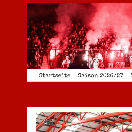
Zum
Inhalt
springen
Startseite
Saison 2026/27
Zeige
grösseres
Bild