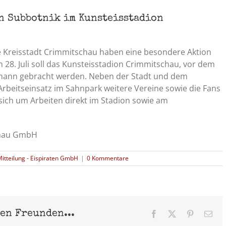
n Subbotnik im Kunsteisstadion
e Kreisstadt Crimmitschau haben eine besondere Aktion
8. Juli soll das Kunsteisstadion Crimmitschau, vor dem
rmann gebracht werden. Neben der Stadt und dem
 Arbeitseinsatz im Sahnpark weitere Vereine sowie die Fans
 sich um Arbeiten direkt im Stadion sowie am
schau GmbH
 Mitteilung - Eispiraten GmbH
|
0 Kommentare
nen Freunden...
Facebook
X
Pinterest
E-
Mai