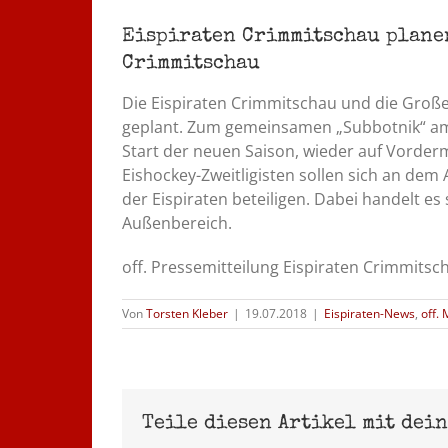
Eispiraten Crimmitschau plane
Crimmitschau
Die Eispiraten Crimmitschau und die Groß
geplant. Zum gemeinsamen „Subbotnik“ am 2
Start der neuen Saison, wieder auf Vorde
Eishockey-Zweitligisten sollen sich an dem
der Eispiraten beteiligen. Dabei handelt es
Außenbereich.
off. Pressemitteilung Eispiraten Crimmit
Von
Torsten Kleber
|
19.07.2018
|
Eispiraten-News
,
off.
Teile diesen Artikel mit dei