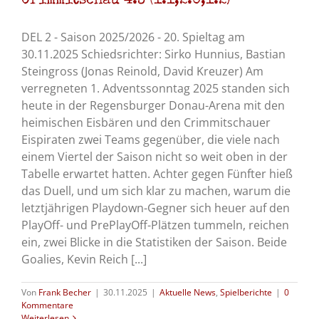
Crimmitschau 4:3 (1:1,2:0,1:2)
DEL 2 - Saison 2025/2026 - 20. Spieltag am
30.11.2025 Schiedsrichter: Sirko Hunnius, Bastian
Steingross (Jonas Reinold, David Kreuzer) Am
verregneten 1. Adventssonntag 2025 standen sich
heute in der Regensburger Donau-Arena mit den
heimischen Eisbären und den Crimmitschauer
Eispiraten zwei Teams gegenüber, die viele nach
einem Viertel der Saison nicht so weit oben in der
Tabelle erwartet hatten. Achter gegen Fünfter hieß
das Duell, und um sich klar zu machen, warum die
letztjährigen Playdown-Gegner sich heuer auf den
PlayOff- und PrePlayOff-Plätzen tummeln, reichen
ein, zwei Blicke in die Statistiken der Saison. Beide
Goalies, Kevin Reich [...]
Von
Frank Becher
|
30.11.2025
|
Aktuelle News
,
Spielberichte
|
0
Kommentare
Weiterlesen