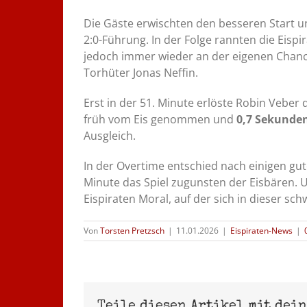
Die Gäste erwischten den besseren Start un
2:0-Führung. In der Folge rannten die Eisp
jedoch immer wieder an der eigenen Chan
Torhüter Jonas Neffin.
Erst in der 51. Minute erlöste Robin Veber 
früh vom Eis genommen und
0,7 Sekunde
Ausgleich.
In der Overtime entschied nach einigen gut
Minute das Spiel zugunsten der Eisbären. 
Eispiraten Moral, auf der sich in dieser sc
Von
Torsten Pretzsch
|
11.01.2026
|
Eispiraten-News
|
Teile diesen Artikel mit dei