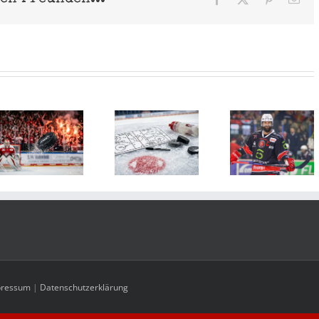
Mai
Ein
n
Vorbereitungsprogramm
Vom
Großer
der
Notst
verlässt
Eispiraten
zum
die
steht
Prof
Eispiraten
pressum
|
Datenschutzerklärung