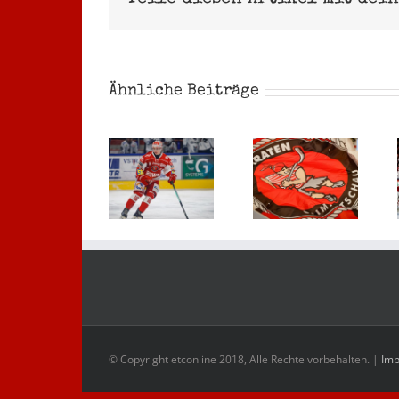
Ähnliche Beiträge
Eispiraten
wollen
Talent
hoch
mit
Vom
hinaus
bekannte
Notstürmer
– und
Namen
zum
üben
schlägt
Profi
schon
im
mal in
Sahnpark
der
auf
Schweiz
© Copyright etconline 2018, Alle Rechte vorbehalten. |
Im