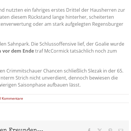
d nutzten ein fahriges erstes Drittel der Hausherren zur
iraten diesem Rückstand lange hinterher, scheiterten
cenverwertung oder am stark aufgelegten Regensburger
den Sahnpark. Die Schlussoffensive lief, der Goalie wurde
n vor dem Ende
traf McCormick tatsächlich noch zum
en Crimmitschauer Chancen schließlich Slezak in der 65.
Unterm Strich nicht unverdient, dennoch bewiesen die
hwierigen Saisonphase aufbauen lässt.
0 Kommentare
nen Freunden...
Facebook
X
Pinterest
E-