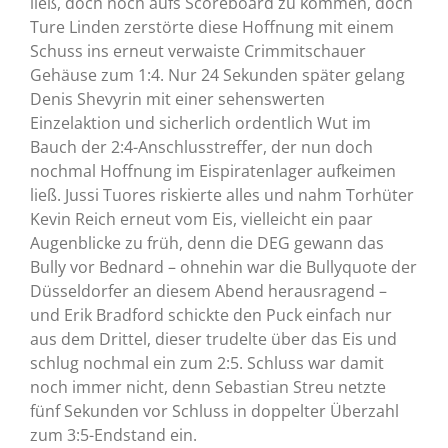
ließ, doch noch aufs Scoreboard zu kommen, doch
Ture Linden zerstörte diese Hoffnung mit einem
Schuss ins erneut verwaiste Crimmitschauer
Gehäuse zum 1:4. Nur 24 Sekunden später gelang
Denis Shevyrin mit einer sehenswerten
Einzelaktion und sicherlich ordentlich Wut im
Bauch der 2:4-Anschlusstreffer, der nun doch
nochmal Hoffnung im Eispiratenlager aufkeimen
ließ. Jussi Tuores riskierte alles und nahm Torhüter
Kevin Reich erneut vom Eis, vielleicht ein paar
Augenblicke zu früh, denn die DEG gewann das
Bully vor Bednard – ohnehin war die Bullyquote der
Düsseldorfer an diesem Abend herausragend –
und Erik Bradford schickte den Puck einfach nur
aus dem Drittel, dieser trudelte über das Eis und
schlug nochmal ein zum 2:5. Schluss war damit
noch immer nicht, denn Sebastian Streu netzte
fünf Sekunden vor Schluss in doppelter Überzahl
zum 3:5-Endstand ein.