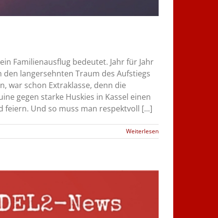
in Familienausflug bedeutet. Jahr für Jahr
 den langersehnten Traum des Aufstiegs
n, war schon Extraklasse, denn die
uine gegen starke Huskies in Kassel einen
feiern. Und so muss man respektvoll [...]
Weiterlesen