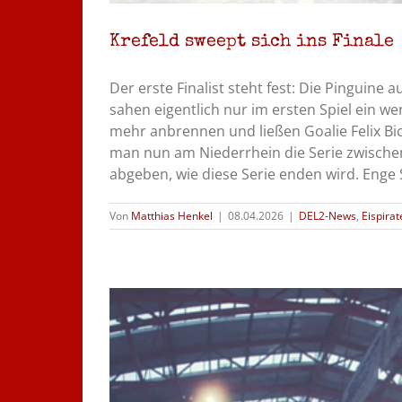
Krefeld sweept sich ins Finale
Der erste Finalist steht fest: Die Pinguin
sahen eigentlich nur im ersten Spiel ein we
mehr anbrennen und ließen Goalie Felix Bi
man nun am Niederrhein die Serie zwischen
abgeben, wie diese Serie enden wird. Enge Sp
Von
Matthias Henkel
|
08.04.2026
|
DEL2-News
,
Eispira