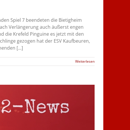
nden Spiel 7 beendeten die Bietigheim
 nach Verlängerung auch äußerst engen
d die Krefeld Pinguine es jetzt mit den
chlinge gezogen hat der ESV Kaufbeuren,
enden [...]
Weiterlesen