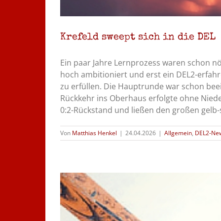
Krefeld sweept sich in die DEL
Ein paar Jahre Lernprozess waren schon nöt
hoch ambitioniert und erst ein DEL2-erf
zu erfüllen. Die Hauptrunde war schon beei
Rückkehr ins Oberhaus erfolgte ohne Nieder
0:2-Rückstand und ließen den großen gelb-s
Von
Matthias Henkel
|
24.04.2026
|
Allgemein
,
DEL2-Ne