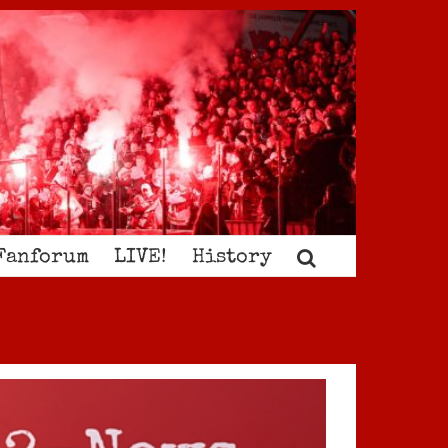
Fanforum
LIVE!
History