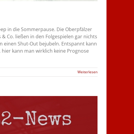
Sweep in die Sommerpause. Die Oberpfälzer
 & Co. ließen in den Folgespielen gar nichts
en einen Shut-Out bejubeln. Entspannt kann
 hier kann man wirklich keine Prognose
Weiterlesen