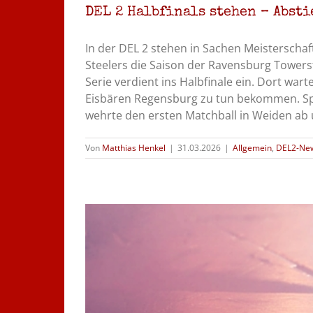
DEL 2 Halbfinals stehen – Abst
In der DEL 2 stehen in Sachen Meisterschaf
Steelers die Saison der Ravensburg Towers
Serie verdient ins Halbfinale ein. Dort war
Eisbären Regensburg zu tun bekommen. Sp
wehrte den ersten Matchball in Weiden ab 
Von
Matthias Henkel
|
31.03.2026
|
Allgemein
,
DEL2-Ne